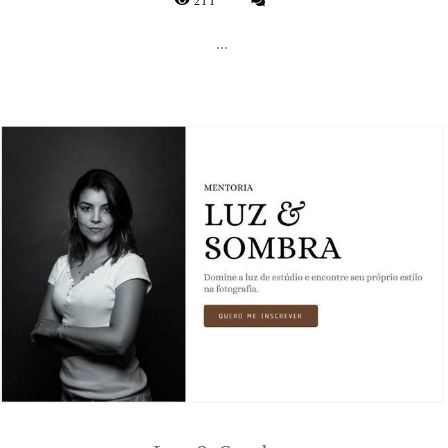
211
...