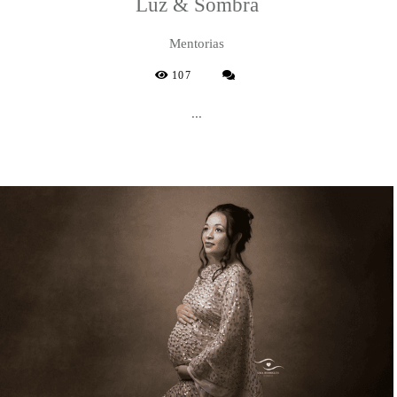
Luz & Sombra
Mentorias
107
...