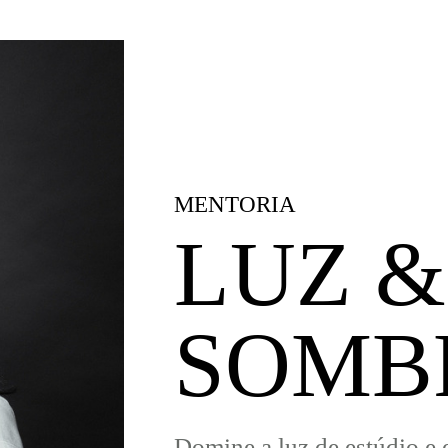
MENTORIA
LUZ &
SOMB
Domine a luz de estúdio e e