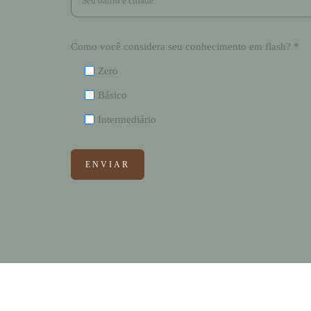
Como você considera seu conhecimento em flash? *
Zero
Básico
Intermediário
ENVIAR