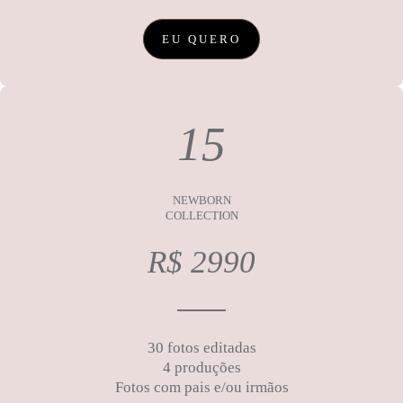
EU QUERO
15
NEWBORN
COLLECTION
R$ 2990
30 fotos editadas
4 produções
Fotos com pais e/ou irmãos