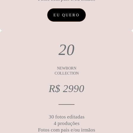
EU QUERO
20
NEWBORN
COLLECTION
R$ 2990
30 fotos editadas
4 produções
Fotos com pais e/ou irmãos