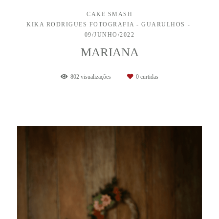
CAKE SMASH
KIKA RODRIGUES FOTOGRAFIA - GUARULHOS
09/JUNHO/2022
MARIANA
802
visualizações
0
curtidas