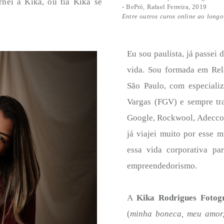
rnei a Kika, ou tia Kika se
- BePró, Rafael Ferreira, 2019
Entre outros curos online ao longo
Eu sou paulista, já passei 
vida. Sou formada em Rel
São Paulo, com especiali
Vargas (FGV) e sempre tr
Google, Rockwool, Adecco e
já viajei muito por esse 
essa vida corporativa pa
empreendedorismo.
A
Kika Rodrigues Fotogr
(
minha boneca, meu amor