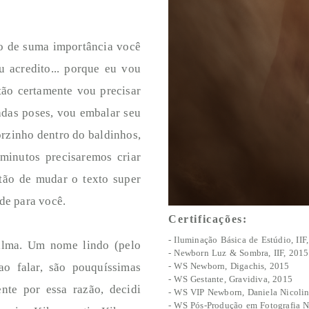
ho de suma importância você
 acredito... porque eu vou
tão certamente vou precisar
adas poses, vou embalar seu
orzinho dentro do baldinhos,
minutos precisaremos criar
stão de mudar o texto super
de para você.
Certificações:
- Iluminação Básica de Estúdio, IIF
ilma. Um nome lindo (pelo
- Newborn Luz & Sombra, IIF, 2015
o falar, são pouquíssimas
- WS Newborn, Digachis, 2015
- WS Gestante, Gravidiva, 2015
nte por essa razão, decidi
- WS VIP Newborn, Daniela Nicolin
- WS Pós-Produção em Fotografia 