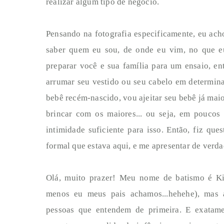
realizar algum tipo de negócio.
Pensando na fotografia especificamente, eu ac
saber quem eu sou, de onde eu vim, no que eu
preparar você e sua família para um ensaio, en
arrumar seu vestido ou seu cabelo em determin
bebê recém-nascido, vou ajeitar seu bebê já mai
brincar com os maiores... ou seja, em poucos 
intimidade suficiente para isso. Então, fiz que
formal que estava aqui, e me apresentar de verda
Olá, muito prazer! Meu nome de batismo é K
menos eu meus pais achamos...hehehe), mas a
pessoas que entendem de primeira. E exatame