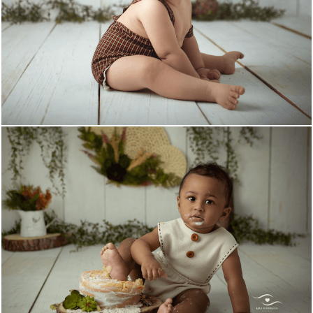
1771
7
866
2