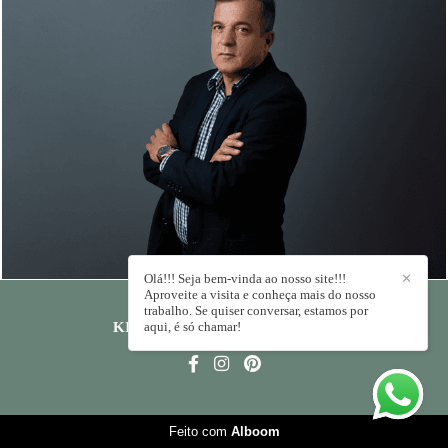
846
0
Olá!!! Seja bem-vinda ao nosso site!!!
✕
Aproveite a visita e conheça mais do nosso
trabalho. Se quiser conversar, estamos por
KIKA RODRIGUES
aqui, é só chamar!
/
CONTATO
Feito com
Alboom