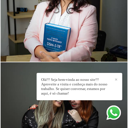
503
0
Olá!!! Seja bem-vinda ao nosso site!!!
✕
Aproveite a visita e conheça mais do nosso
trabalho. Se quiser conversar, estamos por
aqui, é só chamar!
942
0