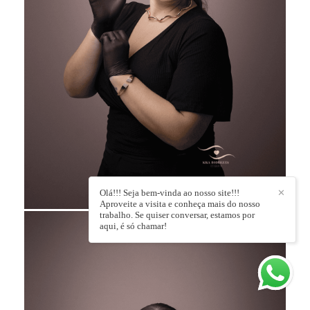
Olá!!! Seja bem-vinda ao nosso site!!!
✕
Aproveite a visita e conheça mais do nosso
trabalho. Se quiser conversar, estamos por
aqui, é só chamar!