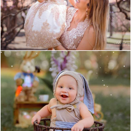
1506
0
1784
0