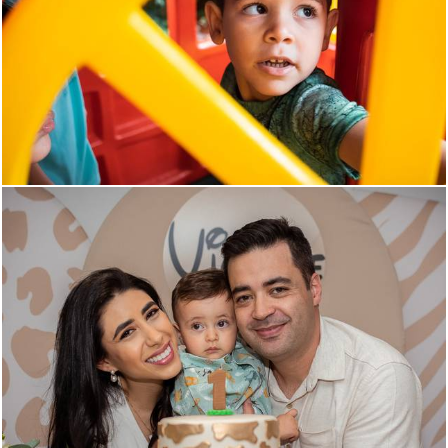
663
0
634
0