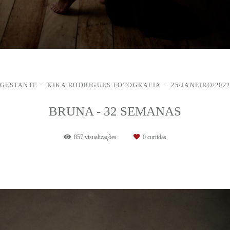
GESTANTE
KIKA RODRIGUES FOTOGRAFIA
25/JANEIRO/202
BRUNA - 32 SEMANAS
857
visualizações
0
curtidas