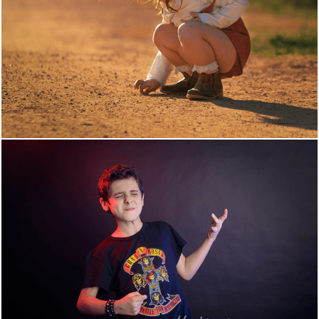
970
0
3988
0