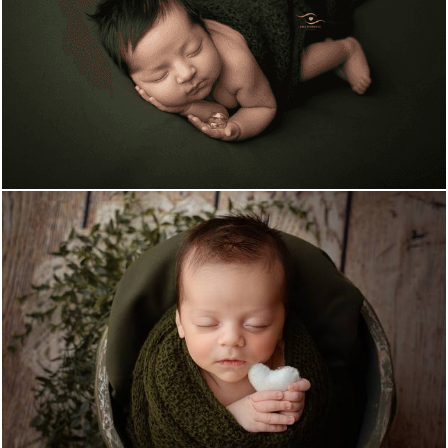
706
2
398
0