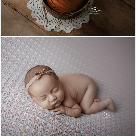
1138
0
1107
0