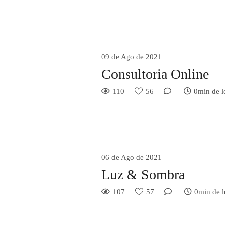
09 de Ago de 2021
Consultoria Online
110
56
0min de l
06 de Ago de 2021
Luz & Sombra
107
57
0min de l