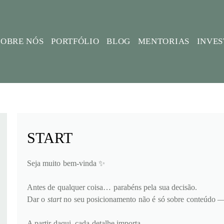
SOBRE NÓS
PORTFÓLIO
BLOG
MENTORIAS
INVE
START
Seja muito bem-vinda ✨
Antes de qualquer coisa… parabéns pela sua decisão.
Dar o
start
no seu posicionamento não é só sobre conteúdo — é
A partir daqui, cada detalhe importa.