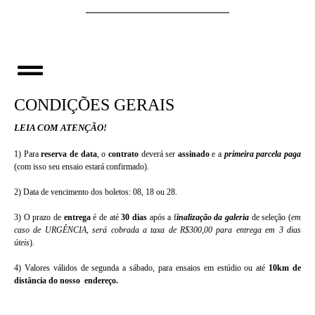
CONDIÇÕES GERAIS
LEIA COM ATENÇÃO!
1) Para
reserva de data
, o
contrato
deverá ser
assinado
e a
primeira parcela paga
(com isso seu ensaio estará confirmado).
2)
Data de vencimento dos boletos: 08, 18 ou 28.
3) O prazo de
entrega
é de até
30 dias
após a f
inalização da galeria
de seleção (
em
caso de URGÊNCIA, será cobrada a taxa de R$300,00 para entrega em 3 dias
úteis
).
4) Valores válidos de segunda a sábado, para ensaios em estúdio ou até
10km de
distância do nosso endereço.