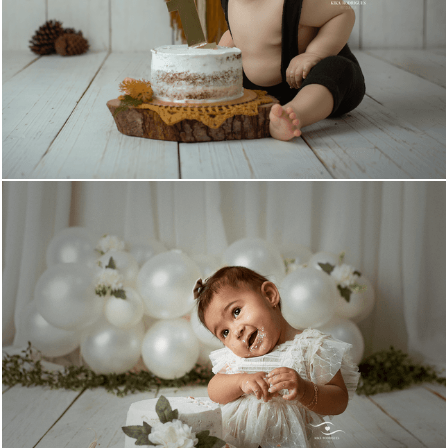
1492
1
396
0