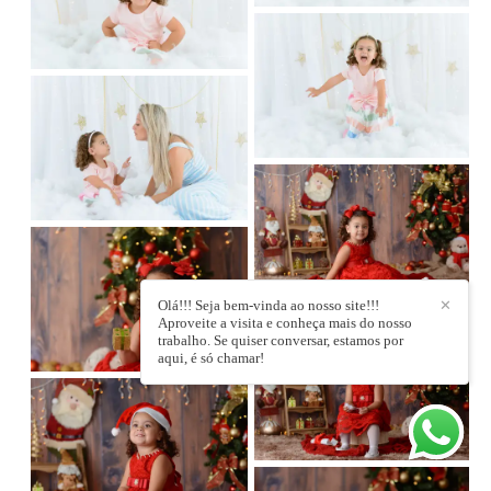
Olá!!! Seja bem-vinda ao nosso site!!!
✕
Aproveite a visita e conheça mais do nosso
trabalho. Se quiser conversar, estamos por
aqui, é só chamar!