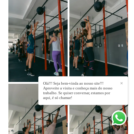
Olá!!! Seja bem-vinda ao nosso site!!!
✕
Aproveite a visita e conheça mais do nosso
trabalho. Se quiser conversar, estamos por
aqui, é só chamar!