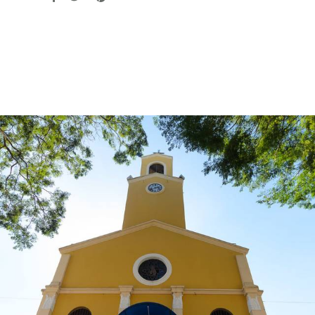
879
0