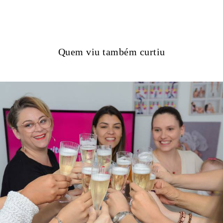
Quem viu também curtiu
1051
15