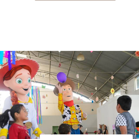
1138
13