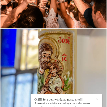
642
0
Olá!!! Seja bem-vinda ao nosso site!!!
✕
Aproveite a visita e conheça mais do nosso