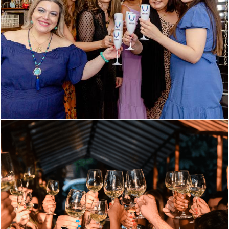
730
1
724
0