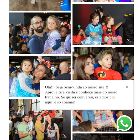
Olá!!! Seja bem-vinda ao nosso site!!!
✕
Aproveite a visita e conheça mais do nosso
trabalho. Se quiser conversar, estamos por
aqui, é só chamar!