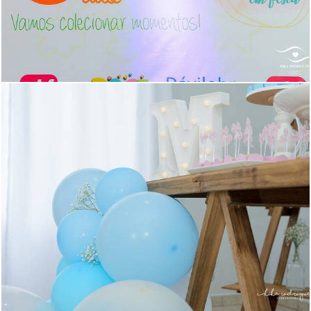
1203
5
998
0