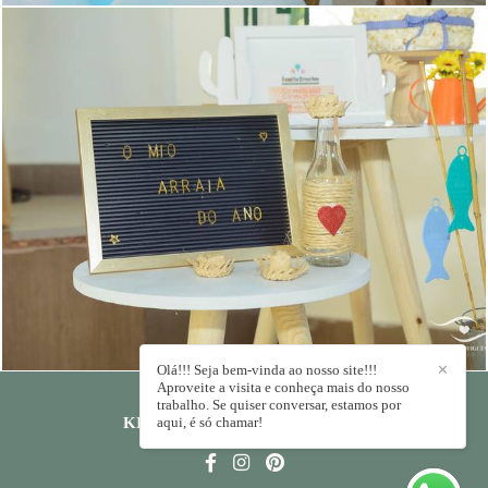
1198
0
Olá!!! Seja bem-vinda ao nosso site!!!
✕
Aproveite a visita e conheça mais do nosso
trabalho. Se quiser conversar, estamos por
KIKA RODRIGUES
aqui, é só chamar!
/
CONTATO