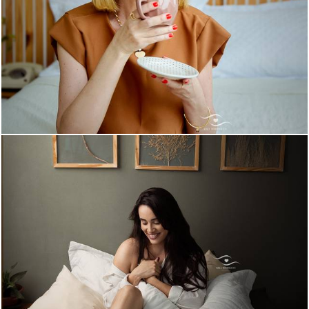
499
0
719
0