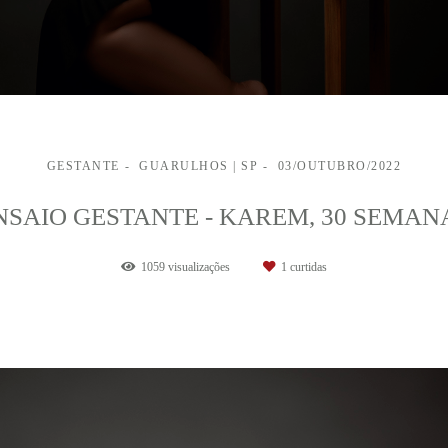
GESTANTE
GUARULHOS | SP
03/OUTUBRO/2022
NSAIO GESTANTE - KAREM, 30 SEMAN
1059
visualizações
1
curtidas