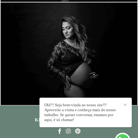
1188
0
Olá!!! Seja bem-vinda ao nosso site!!!
✕
Aproveite a visita e conheça mais do nosso
trabalho. Se quiser conversar, estamos por
KIKA RODRIGUES
aqui, é só chamar!
/
CONTATO