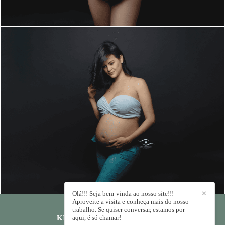
1330
0
Olá!!! Seja bem-vinda ao nosso site!!!
✕
Aproveite a visita e conheça mais do nosso
trabalho. Se quiser conversar, estamos por
aqui, é só chamar!
KIKA RODRIGUES
/
CONTATO