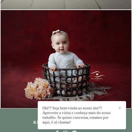
1405
0
Olá!!! Seja bem-vinda ao nosso site!!!
✕
Aproveite a visita e conheça mais do nosso
trabalho. Se quiser conversar, estamos por
KIKA RODRIGUES
aqui, é só chamar!
/
CONTATO