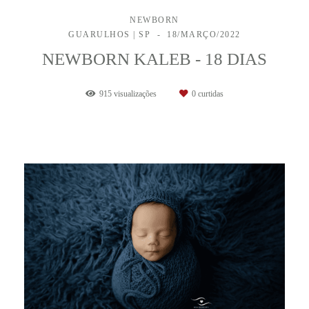
NEWBORN
GUARULHOS | SP
18/MARÇO/2022
NEWBORN KALEB - 18 DIAS
915
visualizações
0
curtidas