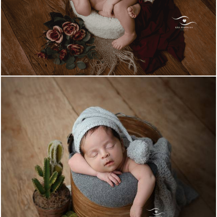
1014
0
817
24