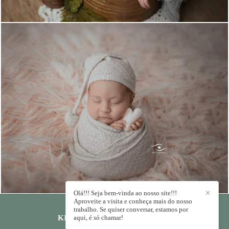
884
0
Olá!!! Seja bem-vinda ao nosso site!!!
✕
Aproveite a visita e conheça mais do nosso
trabalho. Se quiser conversar, estamos por
aqui, é só chamar!
KIKA RODRIGUES
/
CONTATO