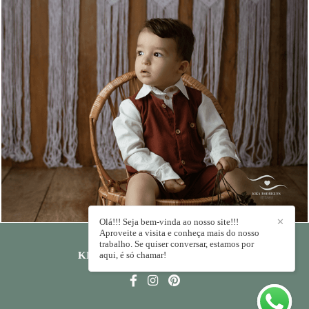
1721
0
Olá!!! Seja bem-vinda ao nosso site!!!
✕
Aproveite a visita e conheça mais do nosso
trabalho. Se quiser conversar, estamos por
aqui, é só chamar!
KIKA RODRIGUES
/
CONTATO