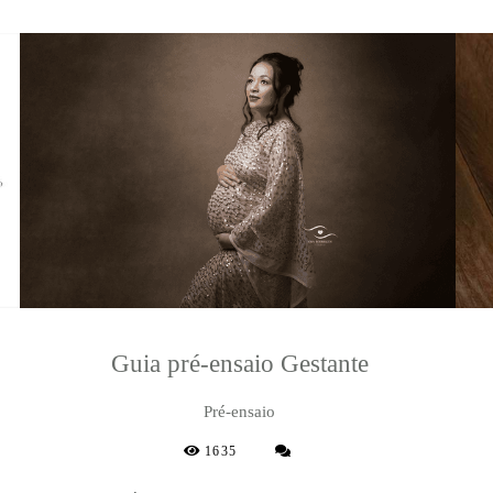
Guia pré-ensaio Gestante
Pré-ensaio
1635