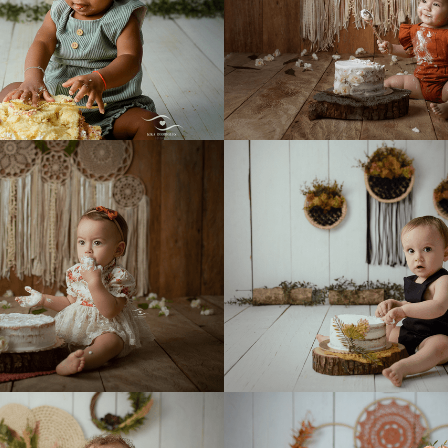
345
0
862
0
1070
1
677
0