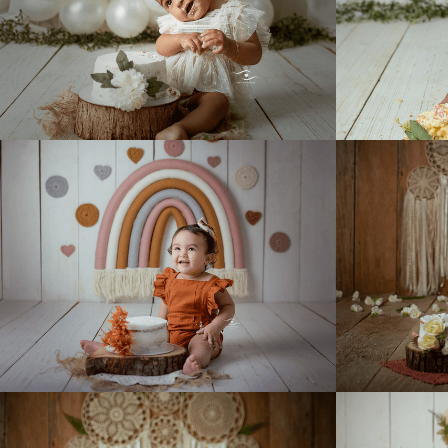
396
0
844
0