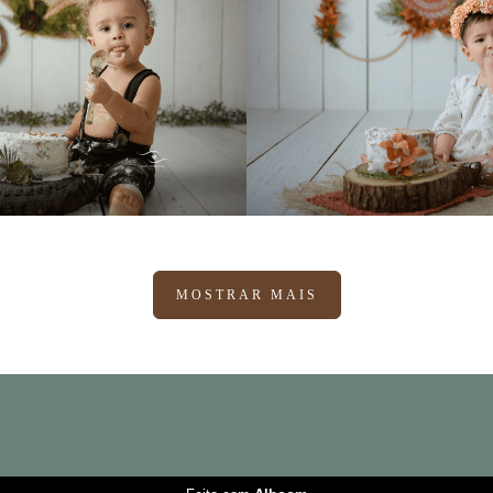
837
78
948
2
MOSTRAR MAIS