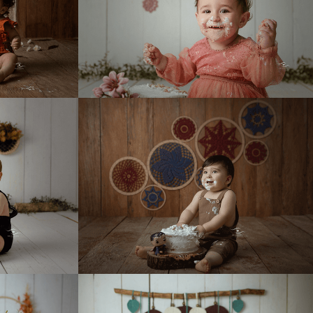
1066
0
931
0