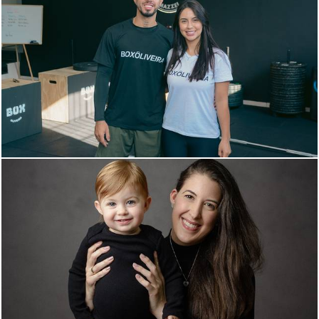
669
20
547
0