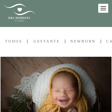
TODOS
GESTANTE
NEWBORN
C
337
1