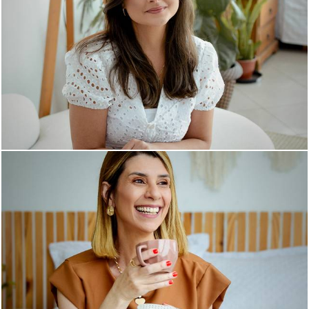
739
0
495
0